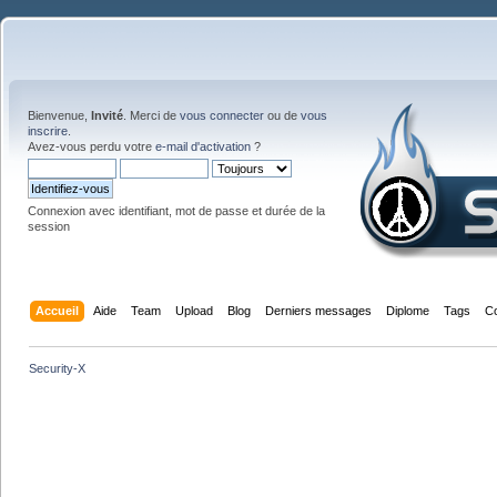
Bienvenue,
Invité
. Merci de
vous connecter
ou de
vous
inscrire
.
Avez-vous perdu votre
e-mail d'activation
?
Connexion avec identifiant, mot de passe et durée de la
session
Accueil
Aide
Team
Upload
Blog
Derniers messages
Diplome
Tags
C
Security-X