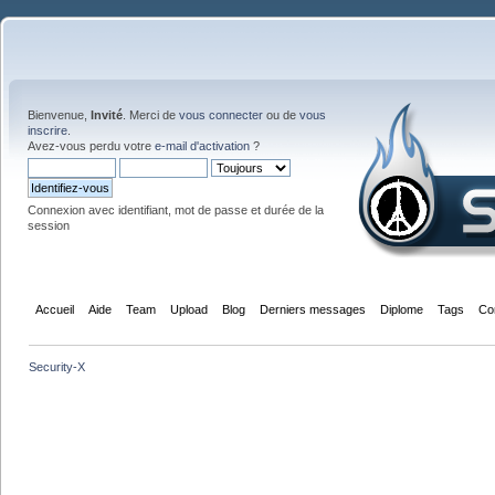
Bienvenue,
Invité
. Merci de
vous connecter
ou de
vous
inscrire
.
Avez-vous perdu votre
e-mail d'activation
?
Connexion avec identifiant, mot de passe et durée de la
session
Accueil
Aide
Team
Upload
Blog
Derniers messages
Diplome
Tags
Co
Security-X