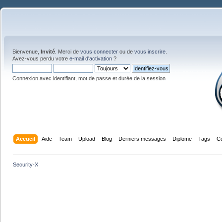
Bienvenue,
Invité
. Merci de
vous connecter
ou de
vous inscrire
.
Avez-vous perdu votre
e-mail d'activation
?
Connexion avec identifiant, mot de passe et durée de la session
Accueil
Aide
Team
Upload
Blog
Derniers messages
Diplome
Tags
C
Security-X