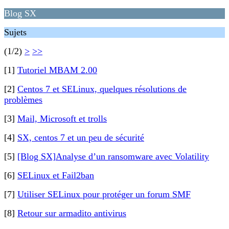
Blog SX
Sujets
(1/2)
>
>>
[1]
Tutoriel MBAM 2.00
[2]
Centos 7 et SELinux, quelques résolutions de
problèmes
[3]
Mail, Microsoft et trolls
[4]
SX, centos 7 et un peu de sécurité
[5]
[Blog SX]Analyse d’un ransomware avec Volatility
[6]
SELinux et Fail2ban
[7]
Utiliser SELinux pour protéger un forum SMF
[8]
Retour sur armadito antivirus