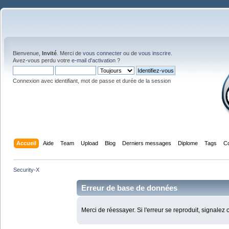
Bienvenue,
Invité
. Merci de
vous connecter
ou de
vous inscrire
.
Avez-vous perdu votre
e-mail d'activation
?
Connexion avec identifiant, mot de passe et durée de la session
Accueil
Aide
Team
Upload
Blog
Derniers messages
Diplome
Tags
C
Security-X
Erreur de base de données
Merci de réessayer. Si l'erreur se reproduit, signalez 