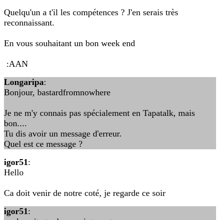
Quelqu'un a t'il les compétences ? J'en serais très
reconnaissant.
En vous souhaitant un bon week end
:AAN
Longaripa
:
Bonjour, bastardfromnowhere
Je ne m'y connais pas spécialement en Tapatalk, mais
bon....
Tu dis avoir un message d'erreur.
Quel est ce message ?
igor51
:
Hello
Ca doit venir de notre coté, je regarde ce soir
igor51
: