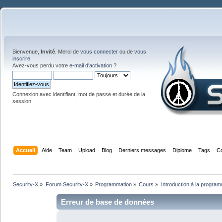
Bienvenue,
Invité
. Merci de
vous connecter
ou de
vous
inscrire
.
Avez-vous perdu votre
e-mail d'activation
?
Connexion avec identifiant, mot de passe et durée de la
session
Accueil
Aide
Team
Upload
Blog
Derniers messages
Diplome
Tags
C
Security-X
»
Forum Security-X
»
Programmation
»
Cours
»
Introduction à la progra
Erreur de base de données