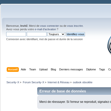
Bienvenue,
Invité
. Merci de
vous connecter
ou de
vous inscrire
.
Avez-vous perdu votre
e-mail d'activation
?
Connexion avec identifiant, mot de passe et durée de la session
Accueil
Aide
Team
Upload
Blog
Derniers messages
Diplome
Tags
C
Security-X
»
Forum Security-X
»
Internet & Réseau
»
outlook obsolète
Erreur de base de données
Merci de réessayer. Si l'erreur se reproduit, signalez 