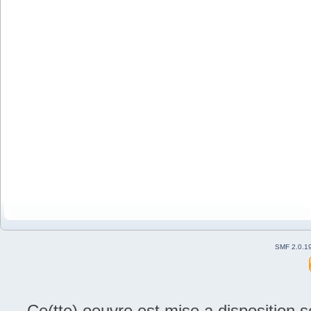
SMF 2.0.1
Ce(tte) oeuvre est mise a disposition 