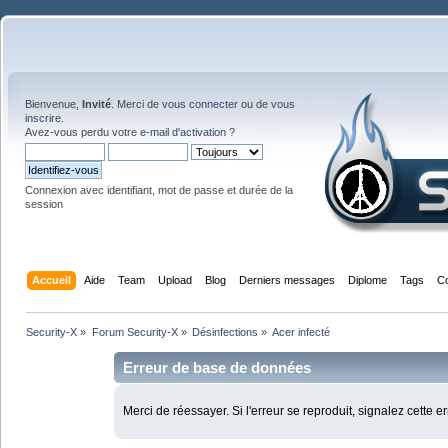
Bienvenue,
Invité
. Merci de
vous connecter
ou de
vous
inscrire
.
Avez-vous perdu votre
e-mail d'activation
?
Connexion avec identifiant, mot de passe et durée de la
session
Accueil
Aide
Team
Upload
Blog
Derniers messages
Diplome
Tags
C
Security-X
»
Forum Security-X
»
Désinfections
»
Acer infecté
Erreur de base de données
Merci de réessayer. Si l'erreur se reproduit, signalez cette e