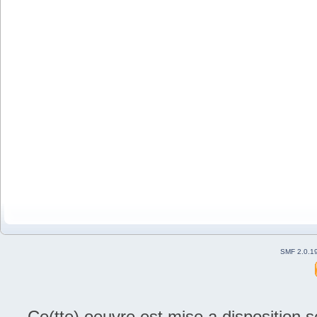
SMF 2.0.1
Ce(tte) oeuvre est mise a disposition 