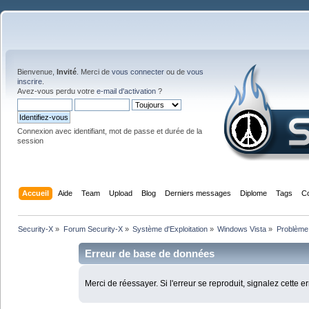
Bienvenue,
Invité
. Merci de
vous connecter
ou de
vous
inscrire
.
Avez-vous perdu votre
e-mail d'activation
?
Connexion avec identifiant, mot de passe et durée de la
session
Accueil
Aide
Team
Upload
Blog
Derniers messages
Diplome
Tags
C
Security-X
»
Forum Security-X
»
Système d'Exploitation
»
Windows Vista
»
Problème 
Erreur de base de données
Merci de réessayer. Si l'erreur se reproduit, signalez cette e