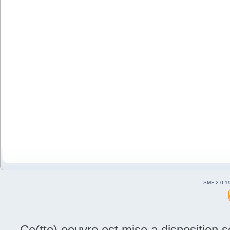
SMF 2.0.1
Ce(tte) oeuvre est mise a disposition 