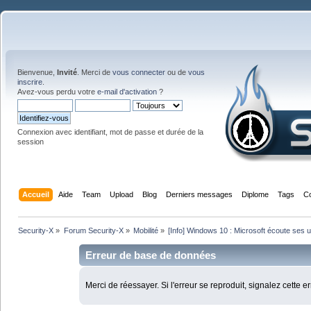
Bienvenue,
Invité
. Merci de
vous connecter
ou de
vous
inscrire
.
Avez-vous perdu votre
e-mail d'activation
?
Connexion avec identifiant, mot de passe et durée de la
session
Accueil
Aide
Team
Upload
Blog
Derniers messages
Diplome
Tags
C
Security-X
»
Forum Security-X
»
Mobilité
»
[Info] Windows 10 : Microsoft écoute ses ut
Erreur de base de données
Merci de réessayer. Si l'erreur se reproduit, signalez cette e