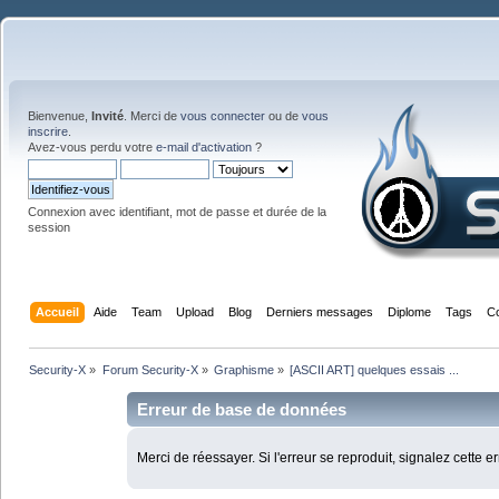
Bienvenue,
Invité
. Merci de
vous connecter
ou de
vous
inscrire
.
Avez-vous perdu votre
e-mail d'activation
?
Connexion avec identifiant, mot de passe et durée de la
session
Accueil
Aide
Team
Upload
Blog
Derniers messages
Diplome
Tags
C
Security-X
»
Forum Security-X
»
Graphisme
»
[ASCII ART] quelques essais ...
Erreur de base de données
Merci de réessayer. Si l'erreur se reproduit, signalez cette e