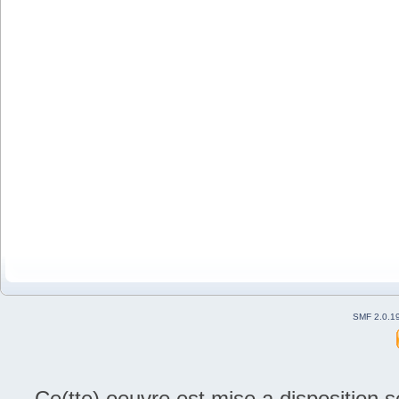
SMF 2.0.1
Ce(tte) oeuvre est mise a disposition 