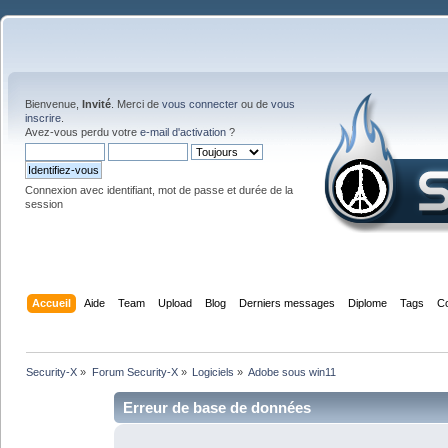
Bienvenue,
Invité
. Merci de
vous connecter
ou de
vous
inscrire
.
Avez-vous perdu votre
e-mail d'activation
?
Connexion avec identifiant, mot de passe et durée de la
session
Accueil
Aide
Team
Upload
Blog
Derniers messages
Diplome
Tags
C
Security-X
»
Forum Security-X
»
Logiciels
»
Adobe sous win11
Erreur de base de données