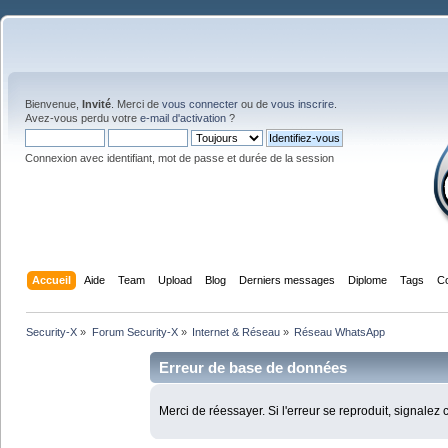
Bienvenue,
Invité
. Merci de
vous connecter
ou de
vous inscrire
.
Avez-vous perdu votre
e-mail d'activation
?
Connexion avec identifiant, mot de passe et durée de la session
Accueil
Aide
Team
Upload
Blog
Derniers messages
Diplome
Tags
C
Security-X
»
Forum Security-X
»
Internet & Réseau
»
Réseau WhatsApp
Erreur de base de données
Merci de réessayer. Si l'erreur se reproduit, signalez 