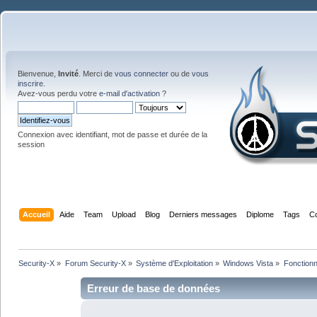
Bienvenue,
Invité
. Merci de
vous connecter
ou de
vous
inscrire
.
Avez-vous perdu votre
e-mail d'activation
?
Connexion avec identifiant, mot de passe et durée de la
session
Accueil
Aide
Team
Upload
Blog
Derniers messages
Diplome
Tags
C
Security-X
»
Forum Security-X
»
Système d'Exploitation
»
Windows Vista
»
Fonctionn
Erreur de base de données