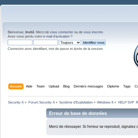
Bienvenue,
Invité
. Merci de
vous connecter
ou de
vous inscrire
.
Avez-vous perdu votre
e-mail d'activation
?
Connexion avec identifiant, mot de passe et durée de la session
Accueil
Aide
Team
Upload
Blog
Derniers messages
Diplome
Tags
C
Security-X
»
Forum Security-X
»
Système d'Exploitation
»
Windows 8
»
HELP SVP  Réi
Erreur de base de données
Merci de réessayer. Si l'erreur se reproduit, signalez 